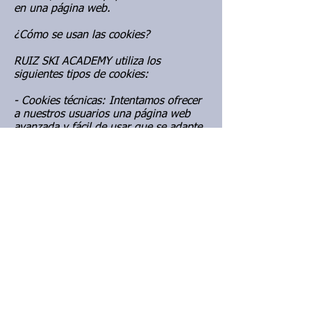
en una página web.
¿Cómo se usan las cookies?
RUIZ SKI ACADEMY utiliza los
siguientes tipos de cookies:
- Cookies técnicas: Intentamos ofrecer
a nuestros usuarios una página web
avanzada y fácil de usar que se adapte
automáticamente a sus necesidades y
deseos. Para conseguirlo, utilizamos
cookies técnicas para mostrarte nuestra
página web y hacer que funcione
correctamente. Estas cookies técnicas
son absolutamente necesarias para que
nuestra página web funcione
correctamente.
- Cookies analíticas: Utilizamos estas
cookies para entender cómo utilizan la
página web nuestros usuarios, detectar
qué funciona y qué no, optimizar y