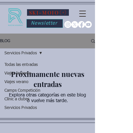
SKI-MOJO
Newsletter
BLOG
Servicios Privados
Todas las entradas
Próximamente nuevas
Viajes Invierno
entradas
Viajes verano
Camps Competición
Explora otras categorías en este blog
Clínic a clubes
o vuelve más tarde.
Servicios Privados
Aviso Legal