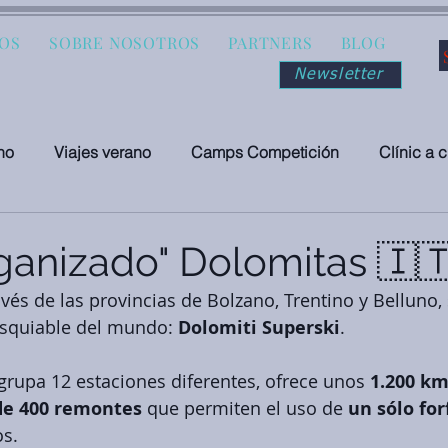
IOS
SOBRE NOSOTROS
PARTNERS
BLOG
Newsletter
no
Viajes verano
Camps Competición
Clínic a 
rganizado" Dolomitas 🇮
vés de las provincias de Bolzano, Trentino y Belluno,
squiable del mundo: 
Dolomiti Superski
. 
rupa 12 estaciones diferentes, ofrece unos 
1.200 km
e 400 remontes
 que permiten el uso de 
un sólo for
os.